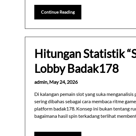
Continue Reading
Hitungan Statistik “
Lobby Badak178
admin,
May 24, 2026
Di kalangan pemain slot yang suka menganalisis po
sering dibahas sebagai cara membaca ritme game s
platform badak178. Konsep ini bukan tentang ru
bagaimana hasil spin terkadang terlihat memben