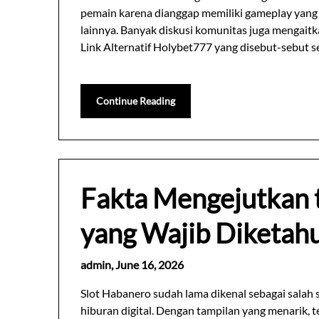
pemain karena dianggap memiliki gameplay yang
lainnya. Banyak diskusi komunitas juga mengait
Link Alternatif Holybet777 yang disebut-sebut se
Continue Reading
Fakta Mengejutkan 
yang Wajib Diketa
admin,
June 16, 2026
Slot Habanero sudah lama dikenal sebagai salah 
hiburan digital. Dengan tampilan yang menarik,