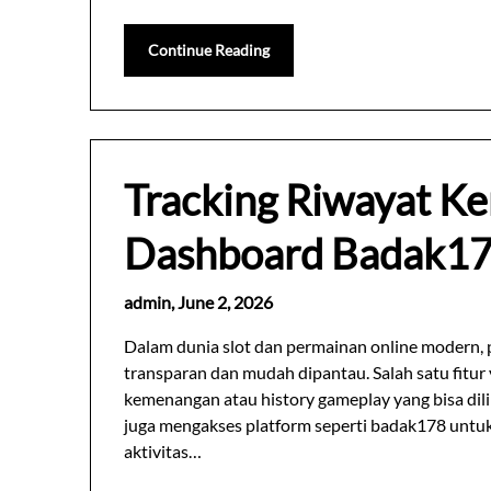
Continue Reading
Tracking Riwayat K
Dashboard Badak1
admin,
June 2, 2026
Dalam dunia slot dan permainan online modern
transparan dan mudah dipantau. Salah satu fitur
kemenangan atau history gameplay yang bisa dil
juga mengakses platform seperti badak178 untu
aktivitas…