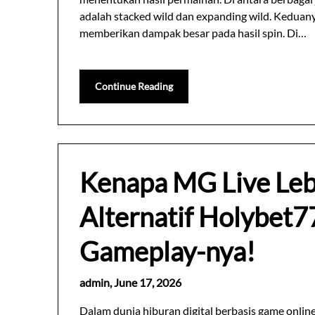
adalah stacked wild dan expanding wild. Keduany
memberikan dampak besar pada hasil spin. Di…
Continue Reading
Kenapa MG Live Lebi
Alternatif Holybet77
Gameplay-nya!
admin,
June 17, 2026
Dalam dunia hiburan digital berbasis game online