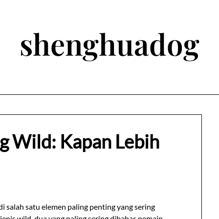
shenghuadog
g Wild: Kapan Lebih
di salah satu elemen paling penting yang sering
enis wild, dua yang paling sering dibahas pemain