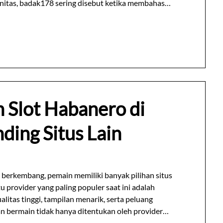
unitas, badak178 sering disebut ketika membahas…
 Slot Habanero di
ing Situs Lain
 berkembang, pemain memiliki banyak pilihan situs
u provider yang paling populer saat ini adalah
litas tinggi, tampilan menarik, serta peluang
 bermain tidak hanya ditentukan oleh provider…