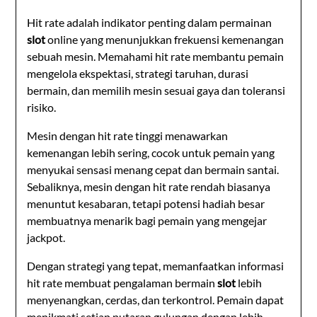
Hit rate adalah indikator penting dalam permainan
slot
online yang menunjukkan frekuensi kemenangan
sebuah mesin. Memahami hit rate membantu pemain
mengelola ekspektasi, strategi taruhan, durasi
bermain, dan memilih mesin sesuai gaya dan toleransi
risiko.
Mesin dengan hit rate tinggi menawarkan
kemenangan lebih sering, cocok untuk pemain yang
menyukai sensasi menang cepat dan bermain santai.
Sebaliknya, mesin dengan hit rate rendah biasanya
menuntut kesabaran, tetapi potensi hadiah besar
membuatnya menarik bagi pemain yang mengejar
jackpot.
Dengan strategi yang tepat, memanfaatkan informasi
hit rate membuat pengalaman bermain
slot
lebih
menyenangkan, cerdas, dan terkontrol. Pemain dapat
menikmati setiap putaran gulungan dengan lebih