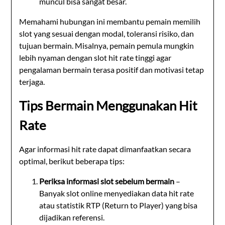
muncul bisa sangat besar.
Memahami hubungan ini membantu pemain memilih
slot yang sesuai dengan modal, toleransi risiko, dan
tujuan bermain. Misalnya, pemain pemula mungkin
lebih nyaman dengan slot hit rate tinggi agar
pengalaman bermain terasa positif dan motivasi tetap
terjaga.
Tips Bermain Menggunakan Hit
Rate
Agar informasi hit rate dapat dimanfaatkan secara
optimal, berikut beberapa tips:
Periksa informasi slot sebelum bermain
–
Banyak slot online menyediakan data hit rate
atau statistik RTP (Return to Player) yang bisa
dijadikan referensi.