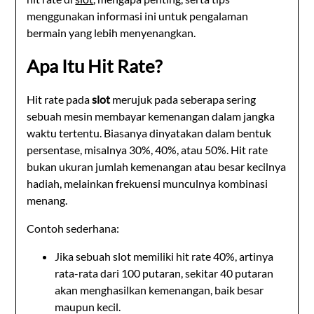
menggunakan informasi ini untuk pengalaman
bermain yang lebih menyenangkan.
Apa Itu Hit Rate?
Hit rate pada
slot
merujuk pada seberapa sering
sebuah mesin membayar kemenangan dalam jangka
waktu tertentu. Biasanya dinyatakan dalam bentuk
persentase, misalnya 30%, 40%, atau 50%. Hit rate
bukan ukuran jumlah kemenangan atau besar kecilnya
hadiah, melainkan frekuensi munculnya kombinasi
menang.
Contoh sederhana:
Jika sebuah slot memiliki hit rate 40%, artinya
rata-rata dari 100 putaran, sekitar 40 putaran
akan menghasilkan kemenangan, baik besar
maupun kecil.