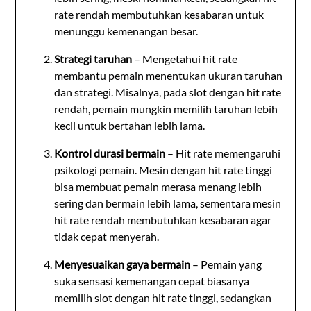
rate rendah membutuhkan kesabaran untuk
menunggu kemenangan besar.
Strategi taruhan
– Mengetahui hit rate
membantu pemain menentukan ukuran taruhan
dan strategi. Misalnya, pada slot dengan hit rate
rendah, pemain mungkin memilih taruhan lebih
kecil untuk bertahan lebih lama.
Kontrol durasi bermain
– Hit rate memengaruhi
psikologi pemain. Mesin dengan hit rate tinggi
bisa membuat pemain merasa menang lebih
sering dan bermain lebih lama, sementara mesin
hit rate rendah membutuhkan kesabaran agar
tidak cepat menyerah.
Menyesuaikan gaya bermain
– Pemain yang
suka sensasi kemenangan cepat biasanya
memilih slot dengan hit rate tinggi, sedangkan