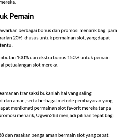
 mereka.
tuk Pemain
arkan berbagai bonus dan promosi menarik bagi para
harian 20% khusus untuk permainan slot, yang dapat
rtentu
.​
sambutan 100% dan ekstra bonus 150% untuk pemain
i petualangan slot mereka.
manan transaksi bukanlah hal yang saling
at dan aman, serta berbagai metode pembayaran yang
pat menikmati permainan slot favorit mereka tanpa
romosi menarik, Ugwin288 menjadi pilihan tepat bagi
288 dan rasakan pengalaman bermain slot yang cepat,