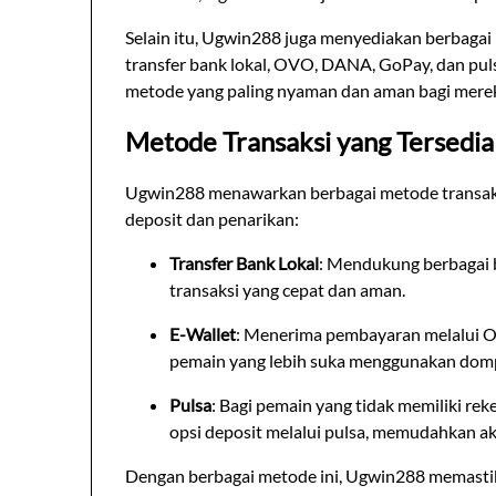
Selain itu, Ugwin288 juga menyediakan berbagai
transfer bank lokal, OVO, DANA, GoPay, dan pul
metode yang paling nyaman dan aman bagi mere
Metode Transaksi yang Tersedi
Ugwin288 menawarkan berbagai metode transa
deposit dan penarikan:
Transfer Bank Lokal
:
Mendukung berbagai b
transaksi yang cepat dan aman.
E-Wallet
:
Menerima pembayaran melalui 
pemain yang lebih suka menggunakan dompe
Pulsa
:
Bagi pemain yang tidak memiliki re
opsi deposit melalui pulsa, memudahkan ak
Dengan berbagai metode ini, Ugwin288 memasti