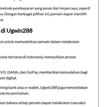
 metode pembayaran yang aman dan terpercaya, seperti
sa.
Dengan berbagai pilihan ini, pemain dapat memilih
ka.
a di Ugwin288
ksi untuk memudahkan pemain dalam melakukan
ank ternama di Indonesia, memastikan proses
OVO, DANA, dan GoPay, memberikan kemudahan bagi
t digital.
kening bank atau e-wallet, Ugwin288 juga menyediakan
ses ke permainan.
kan bahwa setiap pemain dapat melakukan transaksi