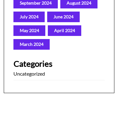
September 2024
August 2024
July 2024
June 2024
May 2024
April 2024
March 2024
Categories
Uncategorized