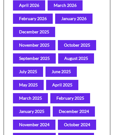
April 2026
March 2026
February 2026
January 2026
December 2025
November 2025
October 2025
September 2025
August 2025
July 2025
June 2025
May 2025
April 2025
March 2025
February 2025
January 2025
December 2024
November 2024
October 2024