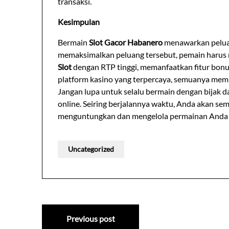
transaksi.
Kesimpulan
Bermain
Slot Gacor Habanero
menawarkan pelua
memaksimalkan peluang tersebut, pemain harus 
Slot
dengan RTP tinggi, memanfaatkan fitur bonu
platform kasino yang terpercaya, semuanya memi
Jangan lupa untuk selalu bermain dengan bijak 
online. Seiring berjalannya waktu, Anda akan
menguntungkan dan mengelola permainan Anda 
Uncategorized
Post
Previous post