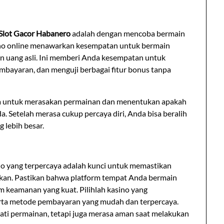
Slot Gacor Habanero
adalah dengan mencoba bermain
ino online menawarkan kesempatan untuk bermain
n uang asli. Ini memberi Anda kesempatan untuk
mbayaran, dan menguji berbagai fitur bonus tanpa
 untuk merasakan permainan dan menentukan apakah
. Setelah merasa cukup percaya diri, Anda bisa beralih
 lebih besar.
ino yang terpercaya adalah kunci untuk memastikan
an. Pastikan bahwa platform tempat Anda bermain
m keamanan yang kuat. Pilihlah kasino yang
rta metode pembayaran yang mudah dan terpercaya.
ti permainan, tetapi juga merasa aman saat melakukan