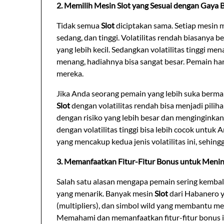
2. Memilih Mesin Slot yang Sesuai dengan Gaya
Tidak semua
Slot
diciptakan sama. Setiap mesin m
sedang, dan tinggi. Volatilitas rendah biasanya 
yang lebih kecil. Sedangkan volatilitas tinggi m
menang, hadiahnya bisa sangat besar. Pemain ha
mereka.
Jika Anda seorang pemain yang lebih suka berma
Slot
dengan volatilitas rendah bisa menjadi piliha
dengan risiko yang lebih besar dan menginginkan
dengan volatilitas tinggi bisa lebih cocok untuk
yang mencakup kedua jenis volatilitas ini, sehin
3. Memanfaatkan Fitur-Fitur Bonus untuk Meni
Salah satu alasan mengapa pemain sering kembal
yang menarik. Banyak mesin
Slot
dari Habanero y
(multipliers), dan simbol wild yang membantu m
Memahami dan memanfaatkan fitur-fitur bonus i