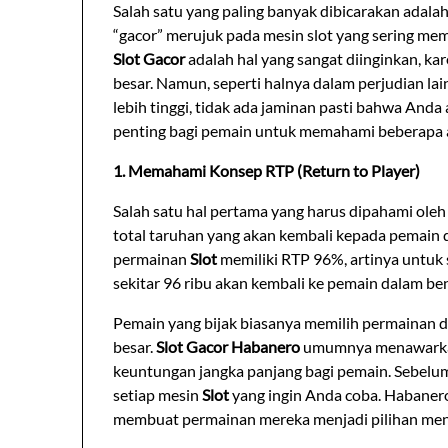
Salah satu yang paling banyak dibicarakan adala
“gacor” merujuk pada mesin slot yang sering 
Slot Gacor
adalah hal yang sangat diinginkan, ka
besar. Namun, seperti halnya dalam perjudian la
lebih tinggi, tidak ada jaminan pasti bahwa Anda 
penting bagi pemain untuk memahami beberapa 
1. Memahami Konsep RTP (Return to Player)
Salah satu hal pertama yang harus dipahami oleh
total taruhan yang akan kembali kepada pemain d
permainan
Slot
memiliki RTP 96%, artinya untuk 
sekitar 96 ribu akan kembali ke pemain dalam b
Pemain yang bijak biasanya memilih permainan d
besar.
Slot Gacor Habanero
umumnya menawarkan
keuntungan jangka panjang bagi pemain. Sebelu
setiap mesin
Slot
yang ingin Anda coba. Habanero 
membuat permainan mereka menjadi pilihan mena