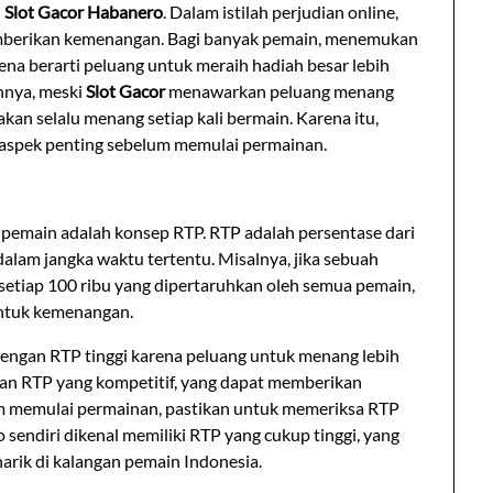
h
Slot Gacor Habanero
. Dalam istilah perjudian online,
memberikan kemenangan. Bagi banyak pemain, menemukan
rena berarti peluang untuk meraih hadiah besar lebih
innya, meski
Slot Gacor
menawarkan peluang menang
akan selalu menang setiap kali bermain. Karena itu,
aspek penting sebelum memulai permainan.
 pemain adalah konsep RTP. RTP adalah persentase dari
alam jangka waktu tertentu. Misalnya, jika sebuah
setiap 100 ribu yang dipertaruhkan oleh semua pemain,
entuk kemenangan.
engan RTP tinggi karena peluang untuk menang lebih
 RTP yang kompetitif, yang dapat memberikan
m memulai permainan, pastikan untuk memeriksa RTP
sendiri dikenal memiliki RTP yang cukup tinggi, yang
rik di kalangan pemain Indonesia.