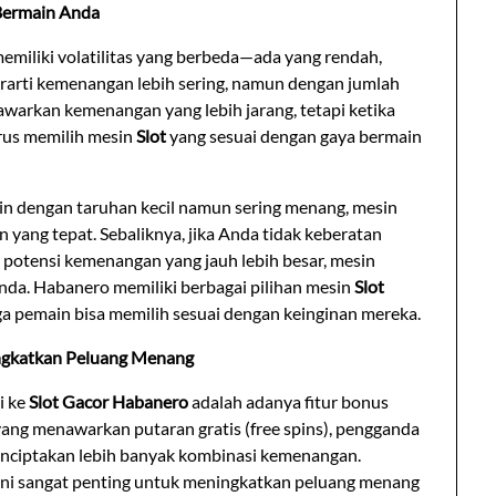
 Bermain Anda
emiliki volatilitas yang berbeda—ada yang rendah,
berarti kemenangan lebih sering, namun dengan jumlah
enawarkan kemenangan yang lebih jarang, tetapi ketika
rus memilih mesin
Slot
yang sesuai dengan gaya bermain
in dengan taruhan kecil namun sering menang, mesin
n yang tepat. Sebaliknya, jika Anda tidak keberatan
 potensi kemenangan yang jauh lebih besar, mesin
 Anda. Habanero memiliki berbagai pilihan mesin
Slot
gga pemain bisa memilih sesuai dengan keinginan mereka.
ngkatkan Peluang Menang
i ke
Slot Gacor Habanero
adalah adanya fitur bonus
ang menawarkan putaran gratis (free spins), pengganda
enciptakan lebih banyak kombinasi kemenangan.
ni sangat penting untuk meningkatkan peluang menang