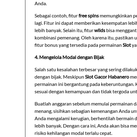
Anda.
Sebagai contoh, fitur
free spins
memungkinkan pem
lagi. Fitur ini dapat memberikan kesempatan le
lebih banyak. Selain itu, fitur
wilds
bisa menggant
kombinasi pemenang. Oleh karena itu, pastikan 
fitur bonus yang tersedia pada permainan
Slot
ya
4. Mengelola Modal dengan Bijak
Salah satu kesalahan terbesar yang sering dilak
dengan bijak. Meskipun
Slot Gacor Habanero
men
permainan ini bergantung pada keberuntungan. 
sesuai dengan kemampuan dan tidak tergoda untu
Buatlah anggaran sebelum memulai permainan dan
menang, sisihkan sebagian kemenangan Anda untu
Anda mengalami kerugian, berhentilah bermain 
lebih banyak. Dengan cara ini, Anda akan bisa m
risiko kehilangan modal terlalu cepat.