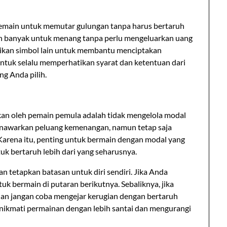
ain untuk memutar gulungan tanpa harus bertaruh
bih banyak untuk menang tanpa perlu mengeluarkan uang
ikan simbol lain untuk membantu menciptakan
untuk selalu memperhatikan syarat dan ketentuan dari
ng Anda pilih.
ukan oleh pemain pemula adalah tidak mengelola modal
awarkan peluang kemenangan, namun tetap saja
Karena itu, penting untuk bermain dengan modal yang
k bertaruh lebih dari yang seharusnya.
 tetapkan batasan untuk diri sendiri. Jika Anda
k bermain di putaran berikutnya. Sebaliknya, jika
dan jangan coba mengejar kerugian dengan bertaruh
enikmati permainan dengan lebih santai dan mengurangi