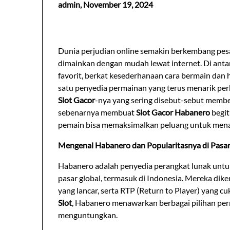
admin,
November 19, 2024
Dunia perjudian online semakin berkembang pesa
dimainkan dengan mudah lewat internet. Di anta
favorit, berkat kesederhanaan cara bermain dan
satu penyedia permainan yang terus menarik per
Slot Gacor
-nya yang sering disebut-sebut membe
sebenarnya membuat
Slot Gacor Habanero
begit
pemain bisa memaksimalkan peluang untuk menan
Mengenal Habanero dan Popularitasnya di Pasar
Habanero adalah penyedia perangkat lunak untuk 
pasar global, termasuk di Indonesia. Mereka dike
yang lancar, serta RTP (Return to Player) yang cu
Slot
, Habanero menawarkan berbagai pilihan per
menguntungkan.