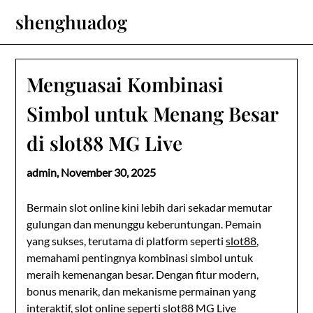
Skip
shenghuadog
to
content
Menguasai Kombinasi
Simbol untuk Menang Besar
di slot88 MG Live
admin,
November 30, 2025
Bermain slot online kini lebih dari sekadar memutar
gulungan dan menunggu keberuntungan. Pemain
yang sukses, terutama di platform seperti
slot88
,
memahami pentingnya kombinasi simbol untuk
meraih kemenangan besar. Dengan fitur modern,
bonus menarik, dan mekanisme permainan yang
interaktif, slot online seperti slot88 MG Live