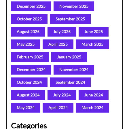
December 2025
November 2025
October 2025
September 2025
August 2025
July 2025
June 2025
May 2025
April 2025
March 2025
February 2025
January 2025
December 2024
November 2024
October 2024
September 2024
August 2024
July 2024
June 2024
May 2024
April 2024
March 2024
Categories