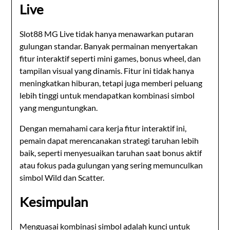
Live
Slot88 MG Live tidak hanya menawarkan putaran
gulungan standar. Banyak permainan menyertakan
fitur interaktif seperti mini games, bonus wheel, dan
tampilan visual yang dinamis. Fitur ini tidak hanya
meningkatkan hiburan, tetapi juga memberi peluang
lebih tinggi untuk mendapatkan kombinasi simbol
yang menguntungkan.
Dengan memahami cara kerja fitur interaktif ini,
pemain dapat merencanakan strategi taruhan lebih
baik, seperti menyesuaikan taruhan saat bonus aktif
atau fokus pada gulungan yang sering memunculkan
simbol Wild dan Scatter.
Kesimpulan
Menguasai kombinasi simbol adalah kunci untuk