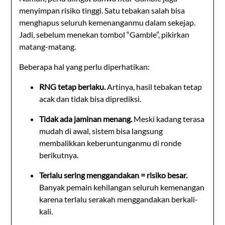
menyimpan risiko tinggi. Satu tebakan salah bisa
menghapus seluruh kemenanganmu dalam sekejap.
Jadi, sebelum menekan tombol “Gamble”, pikirkan
matang-matang.
Beberapa hal yang perlu diperhatikan:
RNG tetap berlaku.
Artinya, hasil tebakan tetap
acak dan tidak bisa diprediksi.
Tidak ada jaminan menang.
Meski kadang terasa
mudah di awal, sistem bisa langsung
membalikkan keberuntunganmu di ronde
berikutnya.
Terlalu sering menggandakan = risiko besar.
Banyak pemain kehilangan seluruh kemenangan
karena terlalu serakah menggandakan berkali-
kali.