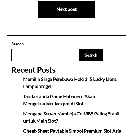
Next post
Search
Search
Recent Posts
Memilih Singa Pembawa Hoki di 5 Lucky Lions
Lampiontogel
Tanda-tanda Game Habanero Akan
Mengeluarkan Jackpot di Slot
Mengapa Server Kamboja Ceri388 Paling Stabil
untuk Main Slot?
Cheat-Sheet Paytable Simbol Premium Slot Asia