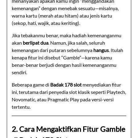
menanyakan apakah kamu ingin “menggandakan
kemenangan” dengan menebak sesuatu—misalnya,
warna kartu (merah atau hitam) atau jenis kartu
(sekop, hati, wajik, atau keriting).
Jika tebakanmu benar, maka hadiah kemenanganmu
akan
berlipat dua
. Namun, jika salah, seluruh
kemenangan dari putaran sebelumnya
hangus
. Itulah
kenapa fitur ini disebut “Gamble”—karena kamu
benar-benar berjudi dengan hasil kemenanganmu
sendiri.
Beberapa game di
Badak 178 slot
menyediakan fitur
ini, terutama dari penyedia slot klasik seperti Playtech,
Novomatic, atau Pragmatic Play pada versi-versi
tertentu.
2. Cara Mengaktifkan Fitur Gamble