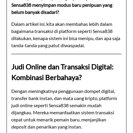
Sensa838 menyimpan modus baru penipuan yang
belum banyak disadari?
Dalam artikel ini, kita akan membahas lebih dalam
bagaimana transaksi di platform seperti Sensa838
dilakukan, kenapa sistem ini bisa menipu, dan apa saja
tanda-tanda yang patut diwaspadai.
Judi Online dan Transaksi Digital:
Kombinasi Berbahaya?
Dengan meningkatnya penggunaan dompet digital,
transfer bank instan, dan mata uang kripto, platform
judi online seperti Sensa838 semakin mudah
dijangkau. Mereka memanfaatkan sistem transaksi
cepat untuk menarik pemain baru, menjanjikan
deposit dan penarikan yang instan.