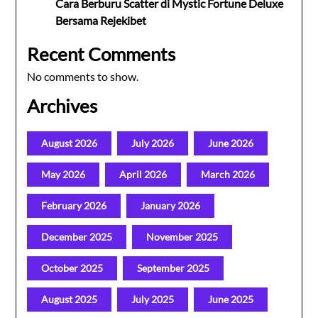
Cara Berburu Scatter di Mystic Fortune Deluxe
Bersama Rejekibet
Recent Comments
No comments to show.
Archives
August 2026
July 2026
June 2026
May 2026
April 2026
March 2026
February 2026
January 2026
December 2025
November 2025
October 2025
September 2025
August 2025
July 2025
June 2025