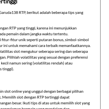
rtinggi
 Garuda138 RTP, berikut adalah beberapa tips yang
 dengan RTP yang tinggi, karena ini menunjukkan
ada pemain dalam jangka waktu tertentu.
ki fitur-fitur unik seperti putaran bonus, simbol-simbol
-fitur ini untuk memahami cara terbaik memanfaatkannya.
olatilitas slot mengukur seberapa sering dan seberapa
 Pilihlah volatilitas yang sesuai dengan preferensi
ecil namun sering (volatilitas rendah) atau
 tinggi).
slot online yang unggul dengan berbagai pilihan
. Memilih slot dengan RTP tertinggi dapat
an besar. Ikuti tips di atas untuk memilih slot yang
ti pengalaman bermain yang mendalam dan