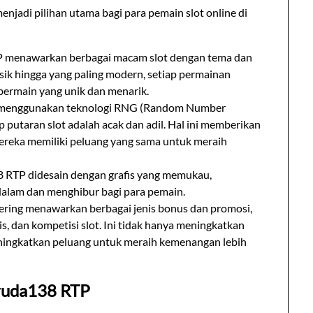
adi pilihan utama bagi para pemain slot online di
P menawarkan berbagai macam slot dengan tema dan
lasik hingga yang paling modern, setiap permainan
ermain yang unik dan menarik.
 menggunakan teknologi RNG (Random Number
putaran slot adalah acak dan adil. Hal ini memberikan
reka memiliki peluang yang sama untuk meraih
38 RTP didesain dengan grafis yang memukau,
alam dan menghibur bagi para pemain.
 sering menawarkan berbagai jenis bonus dan promosi,
is, dan kompetisi slot. Ini tidak hanya meningkatkan
ningkatkan peluang untuk meraih kemenangan lebih
aruda138 RTP