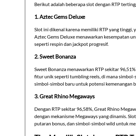
Berikut adalah beberapa slot dengan RTP terting
1.
Aztec Gems Deluxe
Slot ini dikenal karena memiliki RTP yang tinggi,
Aztec Gems Deluxe menawarkan kesempatan untu
seperti respin dan jackpot progresif.
2.
Sweet Bonanza
Sweet Bonanza menawarkan RTP sekitar 96,51%. 
fitur unik seperti tumbling reels, di mana simb
simbol-simbol baru untuk potensi kemenangan b
3.
Great Rhino Megaways
Dengan RTP sekitar 96,58%, Great Rhino Mega
dengan mekanisme Megaways yang dinamis. Slot ini
putaran bonus, dan simbol-simbol wild untuk m