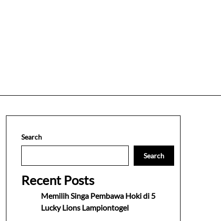
Search
Search
Recent Posts
Memilih Singa Pembawa Hoki di 5
Lucky Lions Lampiontogel