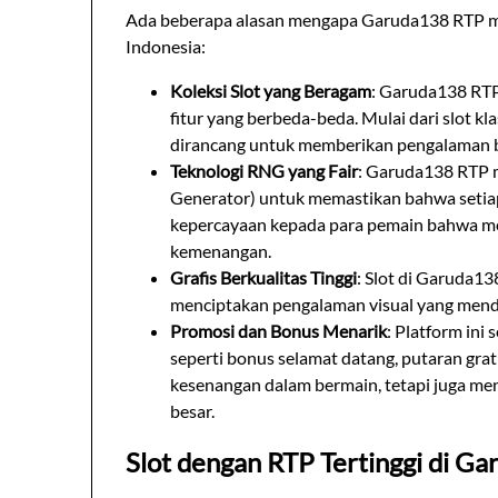
Ada beberapa alasan mengapa Garuda138 RTP menj
Indonesia:
Koleksi Slot yang Beragam
: Garuda138 RT
fitur yang berbeda-beda. Mulai dari slot k
dirancang untuk memberikan pengalaman b
Teknologi RNG yang Fair
: Garuda138 RTP
Generator) untuk memastikan bahwa setiap 
kepercayaan kepada para pemain bahwa me
kemenangan.
Grafis Berkualitas Tinggi
: Slot di Garuda1
menciptakan pengalaman visual yang mend
Promosi dan Bonus Menarik
: Platform ini
seperti bonus selamat datang, putaran grat
kesenangan dalam bermain, tetapi juga me
besar.
Slot dengan RTP Tertinggi di G