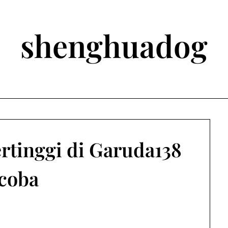
shenghuadog
rtinggi di Garuda138
coba