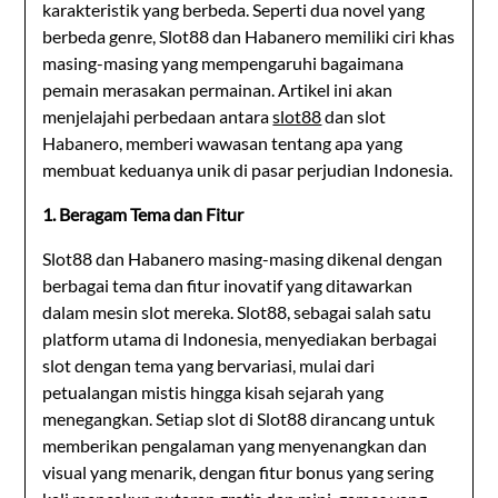
karakteristik yang berbeda. Seperti dua novel yang
berbeda genre, Slot88 dan Habanero memiliki ciri khas
masing-masing yang mempengaruhi bagaimana
pemain merasakan permainan. Artikel ini akan
menjelajahi perbedaan antara
slot88
dan slot
Habanero, memberi wawasan tentang apa yang
membuat keduanya unik di pasar perjudian Indonesia.
1. Beragam Tema dan Fitur
Slot88 dan Habanero masing-masing dikenal dengan
berbagai tema dan fitur inovatif yang ditawarkan
dalam mesin slot mereka. Slot88, sebagai salah satu
platform utama di Indonesia, menyediakan berbagai
slot dengan tema yang bervariasi, mulai dari
petualangan mistis hingga kisah sejarah yang
menegangkan. Setiap slot di Slot88 dirancang untuk
memberikan pengalaman yang menyenangkan dan
visual yang menarik, dengan fitur bonus yang sering